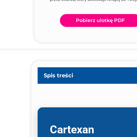
Pobierz ulotkę PDF
Spis treści
Cartexan