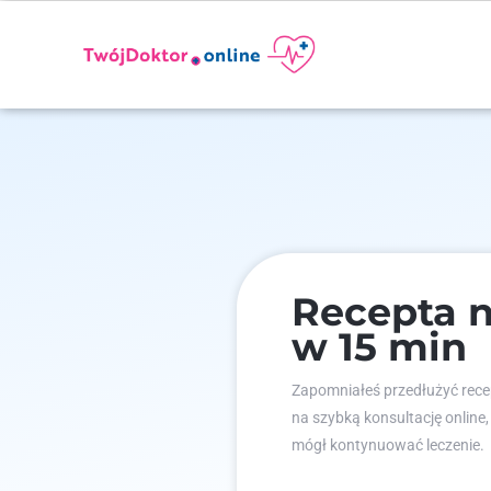
Recepta n
w 15 min
Zapomniałeś przedłużyć recep
na szybką konsultację online,
mógł kontynuować leczenie.