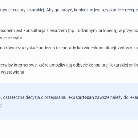
ie recepty lekarskiej. Aby go nabyć, konieczne jest uzyskanie e-recept
obem jest konsultacja z lekarzem (np. rodzinnym, ortopedą) w przychodn
i e-receptę.
a również uzyskać podczas teleporady lub wideokonsultacji, zwłaszcza j
serwisy internetowe, które umożliwiają odbycie konsultacji lekarskiej on
 wystawiona.
i, ostateczna decyzja o przepisaniu leku
Cartexan
zawsze należy do lekarz
j.