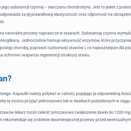
ch jego substancji czynnej – siarczanu chondroityny. Jest to jeden z p
i odpowiada za jej prawidłową elastyczność oraz odporność na obciążen
ki.
era naturalne procesy naprawcze w stawach. Substancja czynna stymulu
oteoglikany. Jednocześnie hamuje aktywność enzymów, które przyczyniają
tęp choroby, poprawić ruchomość stawów i, co najważniejsze dla pacjen
 ochronie i wsparciu regeneracji struktury stawu.
xan?
nego. Kapsułki należy połykać w całości, popijając je odpowiednią ilo
ę tę można przyjąć jednorazowo lub w dawkach podzielonych w ciągu dn
tawów lekarz może zalecić tymczasowe zwiększenie dawki do 1200 mg na
ym rekomenduje się zrobienie dwumiesięcznej przerwy przed ewentualnym