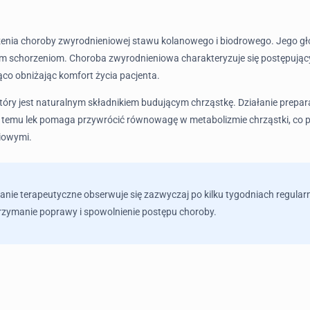
zenia choroby zwyrodnieniowej stawu kolanowego i biodrowego. Jego g
 tym schorzeniom. Choroba zwyrodnieniowa charakteryzuje się postępują
ąco obniżając komfort życia pacjenta.
 który jest naturalnym składnikiem budującym chrząstkę. Działanie pre
i temu lek pomaga przywrócić równowagę w metabolizmie chrząstki, co pr
iowymi.
ałanie terapeutyczne obserwuje się zazwyczaj po kilku tygodniach regul
utrzymanie poprawy i spowolnienie postępu choroby.