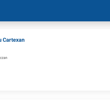
u Cartexan
rczan