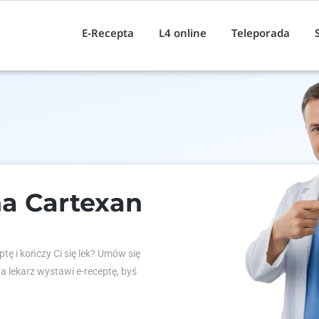
E-Recepta
L4 online
Teleporada
a Cartexan
tę i kończy Ci się lek? Umów się
 a lekarz wystawi e-receptę, byś