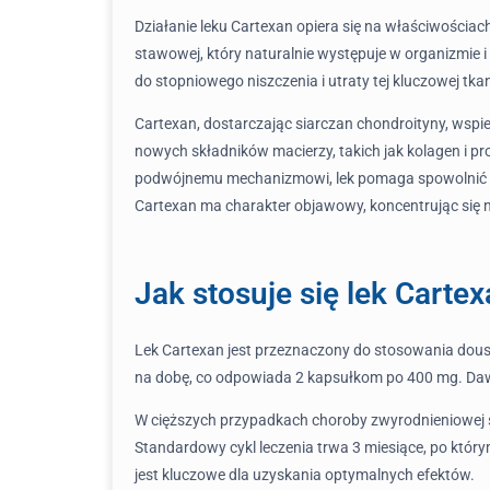
Działanie leku Cartexan opiera się na właściwościa
stawowej, który naturalnie występuje w organizmie 
do stopniowego niszczenia i utraty tej kluczowej tkan
Cartexan, dostarczając siarczan chondroityny, wspi
nowych składników macierzy, takich jak kolagen i pr
podwójnemu mechanizmowi, lek pomaga spowolnić pos
Cartexan ma charakter objawowy, koncentrując się na
Jak stosuje się lek Carte
Lek Cartexan jest przeznaczony do stosowania doust
na dobę, co odpowiada 2 kapsułkom po 400 mg. Dawk
W cięższych przypadkach choroby zwyrodnieniowej s
Standardowy cykl leczenia trwa 3 miesiące, po któr
jest kluczowe dla uzyskania optymalnych efektów.