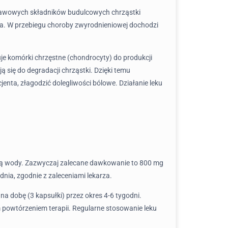
odstawowych składników budulcowych chrząstki
ia. W przebiegu choroby zwyrodnieniowej dochodzi
je komórki chrzęstne (chondrocyty) do produkcji
 się do degradacji chrząstki. Dzięki temu
ta, złagodzić dolegliwości bólowe. Działanie leku
ścią wody. Zazwyczaj zalecane dawkowanie to 800 mg
ia, zgodnie z zaleceniami lekarza.
 dobę (3 kapsułki) przez okres 4-6 tygodni.
 powtórzeniem terapii. Regularne stosowanie leku