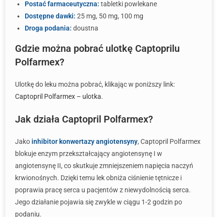
Postać farmaceutyczna:
tabletki powlekane
Dostępne dawki:
25 mg, 50 mg, 100 mg
Droga podania:
doustna
Gdzie można pobrać ulotkę Captoprilu
Polfarmex?
Ulotkę do leku można pobrać, klikając w poniższy link:
Captopril Polfarmex – ulotka
.
Jak działa Captopril Polfarmex?
Jako
inhibitor konwertazy angiotensyny
, Captopril Polfarmex
blokuje enzym przekształcający angiotensynę I w
angiotensynę II, co skutkuje zmniejszeniem napięcia naczyń
krwionośnych. Dzięki temu lek obniża ciśnienie tętnicze i
poprawia pracę serca u pacjentów z niewydolnością serca.
Jego działanie pojawia się zwykle w ciągu 1-2 godzin po
podaniu.