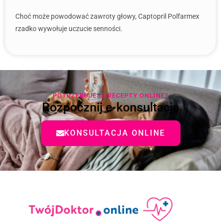
Choć może powodować zawroty głowy, Captopril Polfarmex
rzadko wywołuje uczucie senności.
POTRZEBUJESZ RECEPTY ONLINE?
Rozpocznij e-konsultację
KONSULTACJA ONLINE