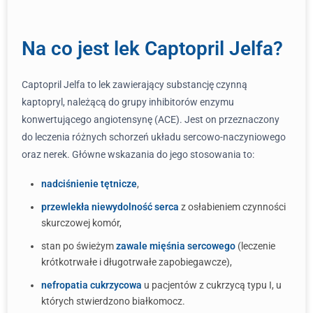
Na co jest lek Captopril Jelfa?
Captopril Jelfa to lek zawierający substancję czynną
kaptopryl, należącą do grupy inhibitorów enzymu
konwertującego angiotensynę (ACE). Jest on przeznaczony
do leczenia różnych schorzeń układu sercowo-naczyniowego
oraz nerek. Główne wskazania do jego stosowania to:
nadciśnienie tętnicze
,
przewlekła niewydolność serca
z osłabieniem czynności
skurczowej komór,
stan po świeżym
zawale mięśnia sercowego
(leczenie
krótkotrwałe i długotrwałe zapobiegawcze),
nefropatia cukrzycowa
u pacjentów z cukrzycą typu I, u
których stwierdzono białkomocz.