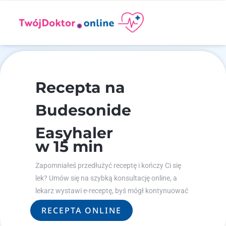
Recepta na
Budesonide
Easyhaler
w 15 min
Zapomniałeś przedłużyć receptę i kończy Ci się
lek? Umów się na szybką konsultację online, a
lekarz wystawi e-receptę, byś mógł kontynuować
leczenie.
RECEPTA ONLINE