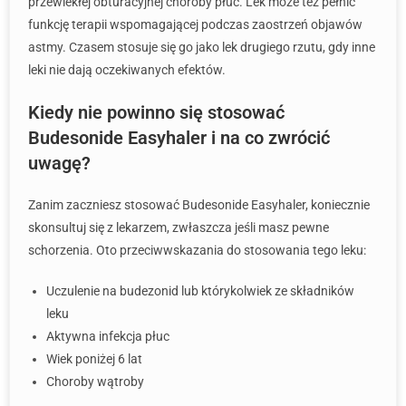
przewlekłej obturacyjnej choroby płuc. Lek może też pełnić
funkcję terapii wspomagającej podczas zaostrzeń objawów
astmy. Czasem stosuje się go jako lek drugiego rzutu, gdy inne
leki nie dają oczekiwanych efektów.
Kiedy nie powinno się stosować
Budesonide Easyhaler i na co zwrócić
uwagę?
Zanim zaczniesz stosować Budesonide Easyhaler, koniecznie
skonsultuj się z lekarzem, zwłaszcza jeśli masz pewne
schorzenia. Oto przeciwwskazania do stosowania tego leku:
Uczulenie na budezonid lub którykolwiek ze składników
leku
Aktywna infekcja płuc
Wiek poniżej 6 lat
Choroby wątroby