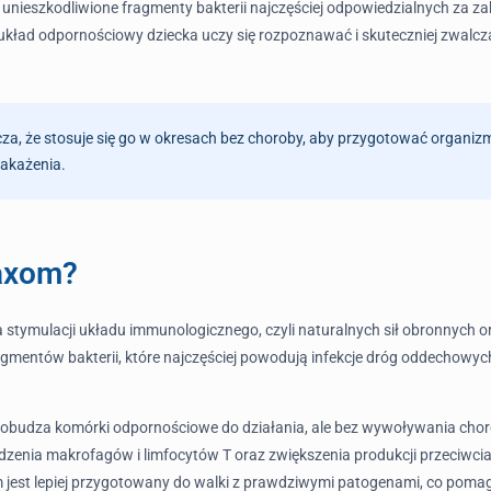
zyli unieszkodliwione fragmenty bakterii najczęściej odpowiedzialnych za
u układ odpornościowy dziecka uczy się rozpoznawać i skuteczniej zwalcz
cza, że stosuje się go w okresach bez choroby, aby przygotować organizm
zakażenia.
Vaxom?
tymulacji układu immunologicznego, czyli naturalnych sił obronnych or
agmentów bakterii, które najczęściej powodują infekcje dróg oddechowyc
o pobudza komórki odpornościowe do działania, ale bez wywoływania ch
budzenia makrofagów i limfocytów T oraz zwiększenia produkcji przeciwci
jest lepiej przygotowany do walki z prawdziwymi patogenami, co pomaga