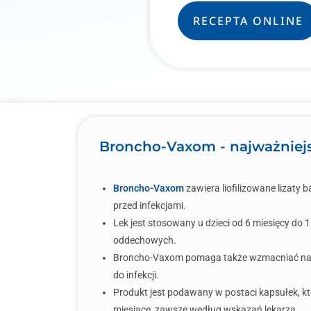
RECEPTA ONLINE
Broncho-Vaxom - najważniejs
Broncho-Vaxom
zawiera liofilizowane lizaty 
przed infekcjami.
Lek jest stosowany u dzieci od 6 miesięcy do
oddechowych.
Broncho-Vaxom pomaga także wzmacniać natu
do infekcji.
Produkt jest podawany w postaci kapsułek, kt
miesiące, zawsze według wskazań lekarza.