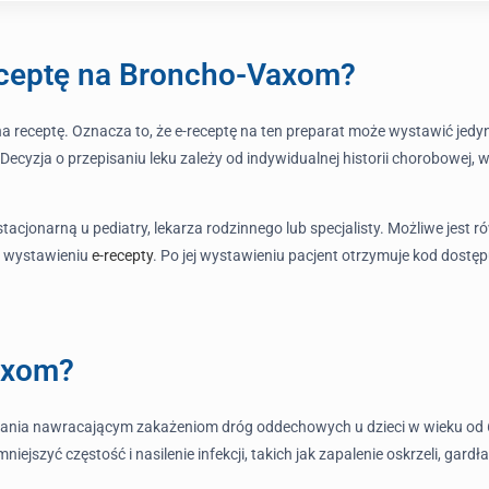
eceptę na Broncho-Vaxom?
receptę. Oznacza to, że e-receptę na ten preparat może wystawić jedyn
. Decyzja o przepisaniu leku zależy od indywidualnej historii chorobowej,
tacjonarną u pediatry, lekarza rodzinnego lub specjalisty. Możliwe jest 
o wystawieniu
e-recepty
. Po jej wystawieniu pacjent otrzymuje kod dostę
Vaxom?
ania nawracającym zakażeniom dróg oddechowych u dzieci w wieku od 6
szyć częstość i nasilenie infekcji, takich jak zapalenie oskrzeli, gardła