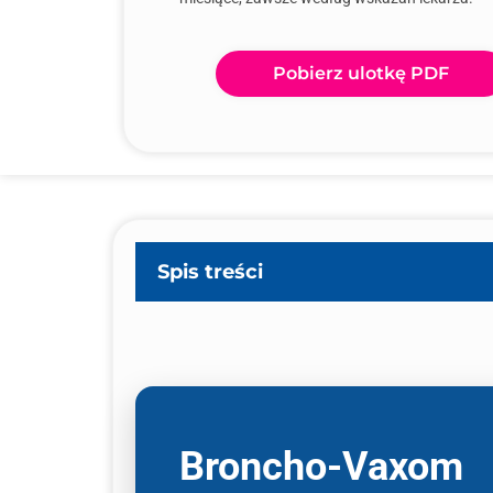
Pobierz ulotkę PDF
Spis treści
Broncho-Vaxom