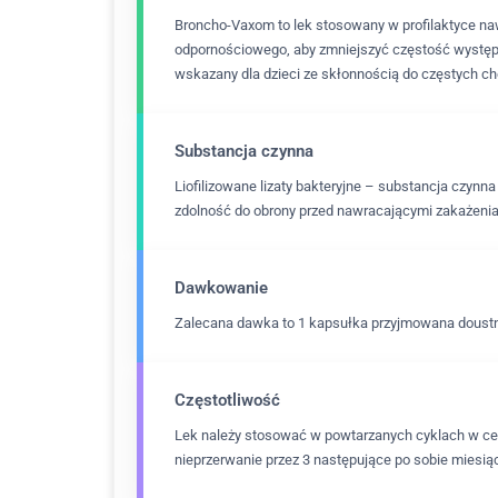
Broncho-Vaxom to lek stosowany w profilaktyce na
odpornościowego, aby zmniejszyć częstość występo
wskazany dla dzieci ze skłonnością do częstych 
Substancja czynna
Liofilizowane lizaty bakteryjne – substancja czy
zdolność do obrony przed nawracającymi zakażeni
Dawkowanie
Zalecana dawka to 1 kapsułka przyjmowana doustnie
Częstotliwość
Lek należy stosować w powtarzanych cyklach w celu 
nieprzerwanie przez 3 następujące po sobie miesią