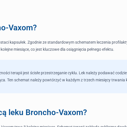
cho-Vaxom?
taci kapsułek. Zgodnie ze standardowym schematem leczenia profilaktyc
 kolejne miesiące, co jest kluczowe dla osiągnięcia pełnego efektu.
ości terapii jest ścisłe przestrzeganie cyklu. Lek należy podawać codzie
ąca. Ten schemat należy powtórzyć w każdym z trzech miesięcy trwania k
ocą leku Broncho-Vaxom?
-Vaxom trwa 3 kolejne miesiące. Schemat terapii zakłada cykliczne dawk