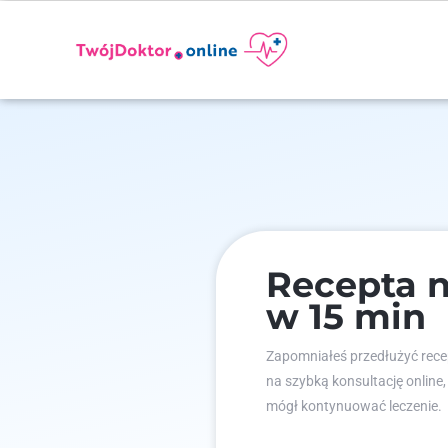
Recepta 
w 15 min
Zapomniałeś przedłużyć recep
na szybką konsultację online,
mógł kontynuować leczenie.