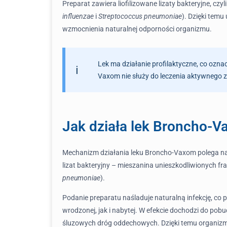
Preparat zawiera liofilizowane lizaty bakteryjne, c
influenzae
i
Streptococcus pneumoniae
). Dzięki tem
wzmocnienia naturalnej odporności organizmu.
Lek ma działanie profilaktyczne, co ozna
Vaxom nie służy do leczenia aktywnego 
Jak działa lek Broncho-
Mechanizm działania leku Broncho-Vaxom polega na s
lizat bakteryjny – mieszanina unieszkodliwionych fr
pneumoniae
).
Podanie preparatu naśladuje naturalną infekcję, c
wrodzonej, jak i nabytej. W efekcie dochodzi do po
śluzowych dróg oddechowych. Dzięki temu organizm 