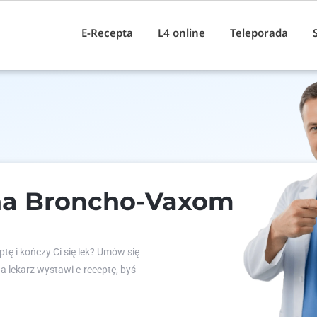
E-Recepta
L4 online
Teleporada
na Broncho-Vaxom
tę i kończy Ci się lek? Umów się
 a lekarz wystawi e-receptę, byś