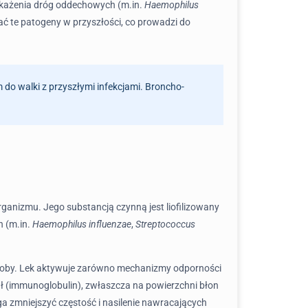
 zakażenia dróg oddechowych (m.in.
Haemophilus
ać te patogeny w przyszłości, co prowadzi do
 do walki z przyszłymi infekcjami. Broncho-
ganizmu. Jego substancją czynną jest liofilizowany
h (m.in.
Haemophilus influenzae
,
Streptococcus
oroby. Lek aktywuje zarówno mechanizmy odporności
ał (immunoglobulin), zwłaszcza na powierzchni błon
 zmniejszyć częstość i nasilenie nawracających