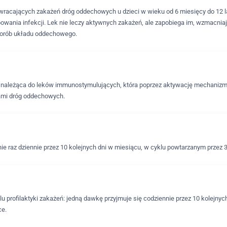
wracających zakażeń dróg oddechowych u dzieci w wieku od 6 miesięcy do 12 la
wania infekcji. Lek nie leczy aktywnych zakażeń, ale zapobiega im, wzmacnia
chorób układu oddechowego.
nna należąca do leków immunostymulujących, która poprzez aktywację mechani
ami dróg oddechowych.
 raz dziennie przez 10 kolejnych dni w miesiącu, w cyklu powtarzanym przez 3
profilaktyki zakażeń: jedną dawkę przyjmuje się codziennie przez 10 kolejnych
ce.