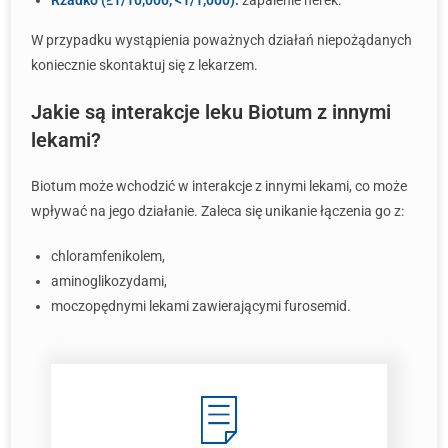
Rzadko (≥1/10,000, <1/1,000):
zapalenie nerek.
W przypadku wystąpienia poważnych działań niepożądanych
koniecznie skontaktuj się z lekarzem.
Jakie są interakcje leku Biotum z innymi
lekami?
Biotum może wchodzić w interakcje z innymi lekami, co może
wpływać na jego działanie. Zaleca się unikanie łączenia go z:
chloramfenikolem,
aminoglikozydami,
moczopędnymi lekami zawierającymi furosemid.