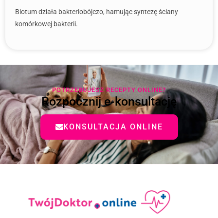
Biotum działa bakteriobójczo, hamując syntezę ściany
komórkowej bakterii.
POTRZEBUJESZ RECEPTY ONLINE?
Rozpocznij e-konsultację
KONSULTACJA ONLINE