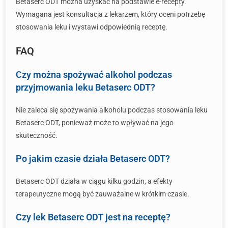
Betaserc ODT można uzyskać na podstawie e-recepty.
Wymagana jest konsultacja z lekarzem, który oceni potrzebę
stosowania leku i wystawi odpowiednią receptę.
FAQ
Czy można spożywać alkohol podczas
przyjmowania leku Betaserc ODT?
Nie zaleca się spożywania alkoholu podczas stosowania leku
Betaserc ODT, ponieważ może to wpływać na jego
skuteczność.
Po jakim czasie działa Betaserc ODT?
Betaserc ODT działa w ciągu kilku godzin, a efekty
terapeutyczne mogą być zauważalne w krótkim czasie.
Czy lek Betaserc ODT jest na receptę?