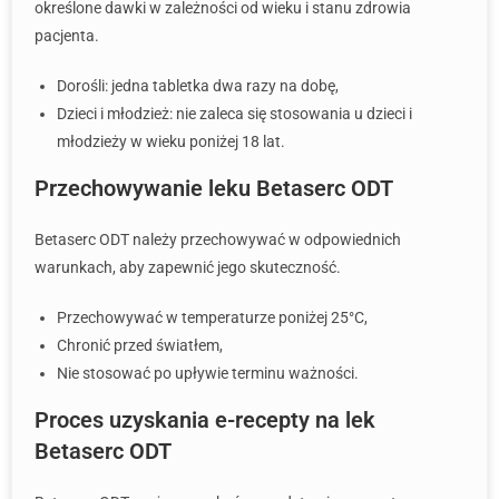
określone dawki w zależności od wieku i stanu zdrowia
pacjenta.
Dorośli: jedna tabletka dwa razy na dobę,
Dzieci i młodzież: nie zaleca się stosowania u dzieci i
młodzieży w wieku poniżej 18 lat.
Przechowywanie leku Betaserc ODT
Betaserc ODT należy przechowywać w odpowiednich
warunkach, aby zapewnić jego skuteczność.
Przechowywać w temperaturze poniżej 25°C,
Chronić przed światłem,
Nie stosować po upływie terminu ważności.
Proces uzyskania e-recepty na lek
Betaserc ODT