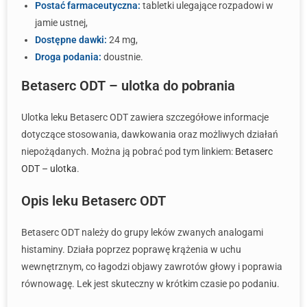
Postać farmaceutyczna:
tabletki ulegające rozpadowi w
jamie ustnej,
Dostępne dawki:
24 mg,
Droga podania:
doustnie.
Betaserc ODT – ulotka do pobrania
Ulotka leku Betaserc ODT zawiera szczegółowe informacje
dotyczące stosowania, dawkowania oraz możliwych działań
niepożądanych. Można ją pobrać pod tym linkiem:
Betaserc
ODT – ulotka
.
Opis leku Betaserc ODT
Betaserc ODT należy do grupy leków zwanych analogami
histaminy. Działa poprzez poprawę krążenia w uchu
wewnętrznym, co łagodzi objawy zawrotów głowy i poprawia
równowagę. Lek jest skuteczny w krótkim czasie po podaniu.