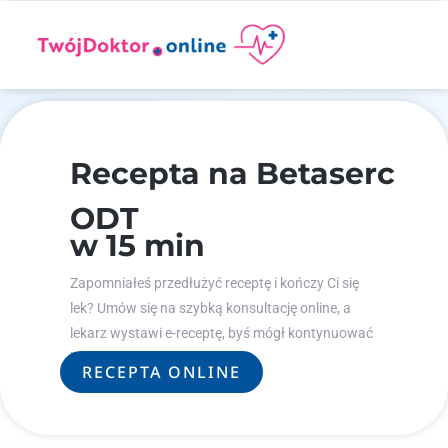
Recepta na Betaserc
ODT
w 15 min
Zapomniałeś przedłużyć receptę i kończy Ci się
lek? Umów się na szybką konsultację online, a
lekarz wystawi e-receptę, byś mógł kontynuować
leczenie.
RECEPTA ONLINE