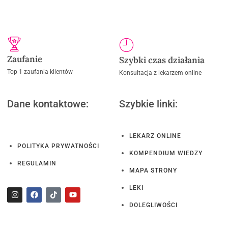
Zaufanie
Szybki czas działania
Top 1 zaufania klientów
Konsultacja z lekarzem online
Dane kontaktowe:
Szybkie linki:
LEKARZ ONLINE
POLITYKA PRYWATNOŚCI
KOMPENDIUM WIEDZY
REGULAMIN
MAPA STRONY
LEKI
DOLEGLIWOŚCI