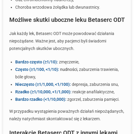
Choroba wrzodowa żołądka lub dwunastnicy.
Możliwe skutki uboczne leku Betaserc ODT
Jak każdy lek, Betaserc ODT może powodować działania
niepożądane. Ważne jest, aby pacjenci byli świadomi
potencjalnych skutków ubocznych.
Bardzo często (≥1/10):
zmęczenie,
Często (≥1/100, <1/10):
nudności
, zaburzenia trawienia,
bóle głowy,
Nieczęsto (≥1/1,000, <1/100):
depresja, zaburzenia snu,
Rzadko (≥1/10,000, <1/1,000):
reakcje anafilaktyczne,
Bardzo rzadko (<1/10,000):
zgorzel, zaburzenia pamięci.
W przypadku wystąpienia poważnych działań niepożądanych,
należy natychmiast skontaktować się z lekarzem.
Interakcje Betaserc ODT z innymi lekami