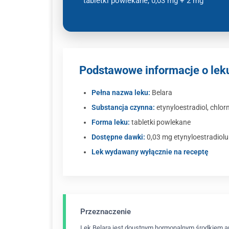
tabletki powlekane, 0,03 mg + 2 mg
Podstawowe informacje o lek
Pełna nazwa leku:
Belara
Substancja czynna:
etynyloestradiol, chl
Forma leku:
tabletki powlekane
Dostępne dawki:
0,03 mg etynyloestradiol
Lek wydawany wyłącznie na receptę
Przeznaczenie
Lek Belara jest doustnym hormonalnym środkiem a