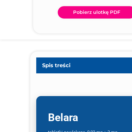
Pobierz ulotkę PDF
Spis treści
Belara