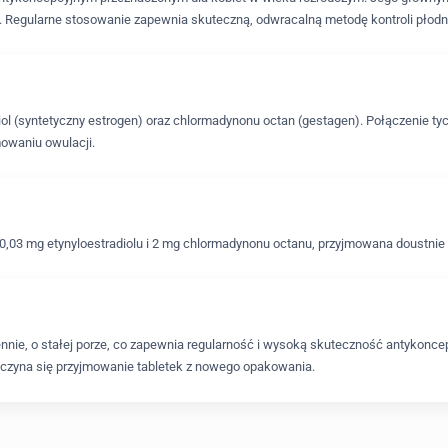
. Regularne stosowanie zapewnia skuteczną, odwracalną metodę kontroli płodn
iol (syntetyczny estrogen) oraz chlormadynonu octan (gestagen). Połączenie t
owaniu owulacji.
,03 mg etynyloestradiolu i 2 mg chlormadynonu octanu, przyjmowana doustnie ra
ennie, o stałej porze, co zapewnia regularność i wysoką skuteczność antykoncepc
poczyna się przyjmowanie tabletek z nowego opakowania.