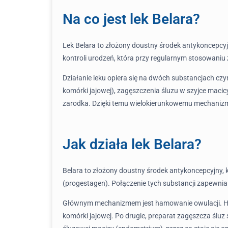
Na co jest lek Belara?
Lek Belara to złożony doustny środek antykoncepcy
kontroli urodzeń, która przy regularnym stosowani
Działanie leku opiera się na dwóch substancjach cz
komórki jajowej), zagęszczenia śluzu w szyjce macic
zarodka. Dzięki temu wielokierunkowemu mechanizmo
Jak działa lek Belara?
Belara to złożony doustny środek antykoncepcyjny, 
(progestagen). Połączenie tych substancji zapewni
Głównym mechanizmem jest hamowanie owulacji. Horm
komórki jajowej. Po drugie, preparat zagęszcza śluz 