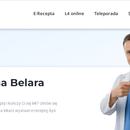
E-Recepta
L4 online
Teleporada
a Belara
tę i kończy Ci się lek? Umów się
 a lekarz wystawi e-receptę, byś