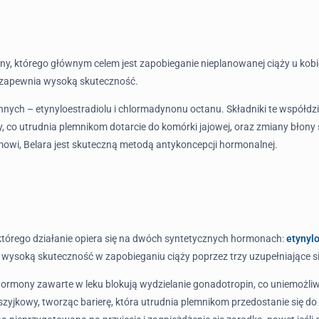
jny, którego głównym celem jest zapobieganie nieplanowanej ciąży u ko
u zapewnia wysoką skuteczność.
ynnych – etynyloestradiolu i chlormadynonu octanu. Składniki te współd
y, co utrudnia plemnikom dotarcie do komórki jajowej, oraz zmiany błony
wi, Belara jest skuteczną metodą antykoncepcji hormonalnej.
którego działanie opiera się na dwóch syntetycznych hormonach:
etynyl
a wysoką skuteczność w zapobieganiu ciąży poprzez trzy uzupełniające 
ony zawarte w leku blokują wydzielanie gonadotropin, co uniemożliwia
szyjkowy, tworząc barierę, która utrudnia plemnikom przedostanie się do 