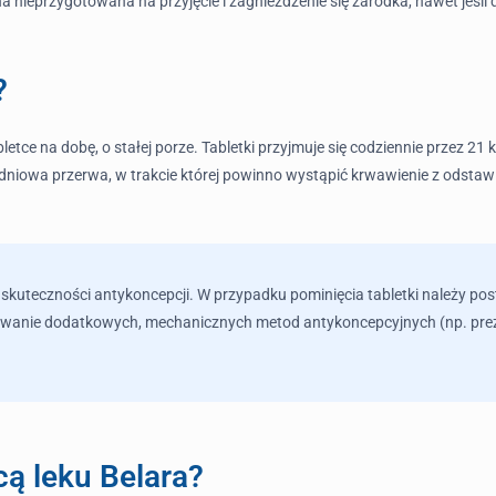
a nieprzygotowana na przyjęcie i zagnieżdżenie się zarodka, nawet jeśli
?
letce na dobę, o stałej porze. Tabletki przyjmuje się codziennie przez 2
-dniowa przerwa, w trakcie której powinno wystąpić krwawienie z odst
skuteczności antykoncepcji. W przypadku pominięcia tabletki należy po
osowanie dodatkowych, mechanicznych metod antykoncepcyjnych (np. pre
cą leku Belara?