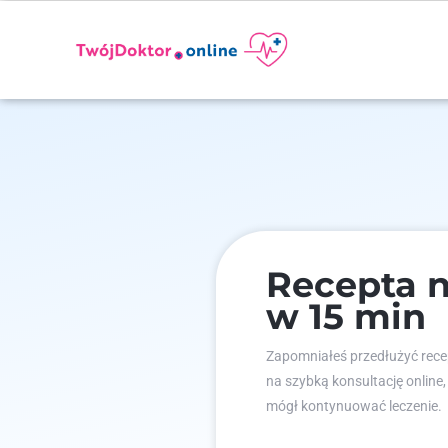
Recepta n
w 15 min
Zapomniałeś przedłużyć recep
na szybką konsultację online,
mógł kontynuować leczenie.