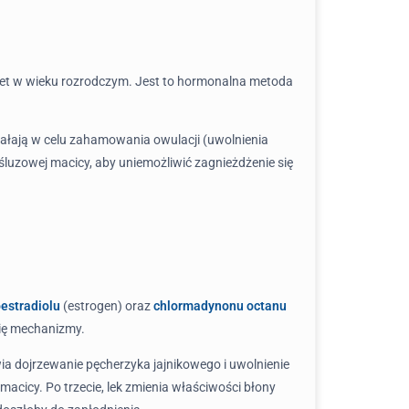
biet w wieku rozrodczym. Jest to hormonalna metoda
ziałają w celu zahamowania owulacji (uwolnienia
 śluzowej macicy, aby uniemożliwić zagnieżdżenie się
oestradiolu
(estrogen) oraz
chlormadynonu octanu
się mechanizmy.
 dojrzewanie pęcherzyka jajnikowego i uwolnienie
macicy. Po trzecie, lek zmienia właściwości błony