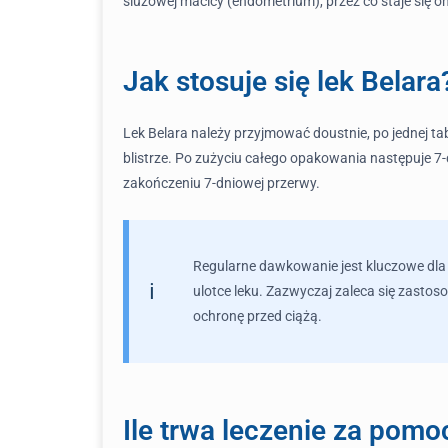
śluzowej macicy (endometrium), przez co staje się on
Jak stosuje się lek Belara
Lek Belara należy przyjmować doustnie, po jednej tab
blistrze. Po zużyciu całego opakowania następuje 7
zakończeniu 7-dniowej przerwy.
Regularne dawkowanie jest kluczowe dla 
ulotce leku. Zazwyczaj zaleca się zast
ochronę przed ciążą.
Ile trwa leczenie za pomo