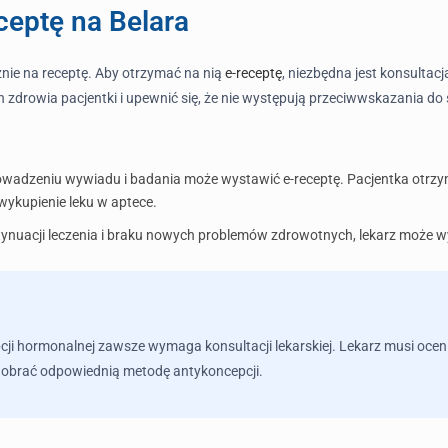
eptę na Belara
ie na receptę. Aby otrzymać na nią
e-receptę
, niezbędna jest konsultacj
n zdrowia pacjentki i upewnić się, że nie występują przeciwwskazania do
owadzeniu wywiadu i badania może wystawić e-receptę. Pacjentka otrz
wykupienie leku w aptece.
nuacji leczenia i braku nowych problemów zdrowotnych, lekarz może wy
ji hormonalnej zawsze wymaga konsultacji lekarskiej. Lekarz musi ocen
 dobrać odpowiednią metodę antykoncepcji.