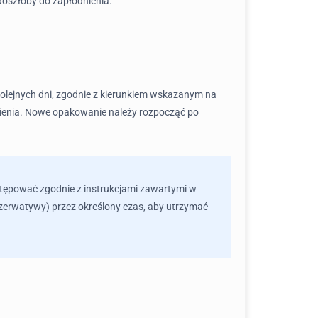
 doszłoby do zapłodnienia.
1 kolejnych dni, zgodnie z kierunkiem wskazanym na
awienia. Nowe opakowanie należy rozpocząć po
stępować zgodnie z instrukcjami zawartymi w
zerwatywy) przez określony czas, aby utrzymać