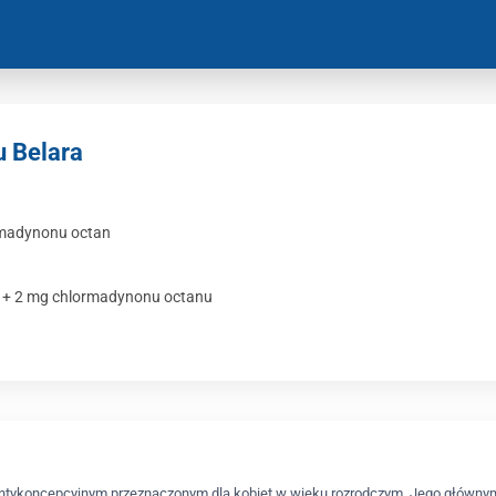
u Belara
ormadynonu octan
u + 2 mg chlormadynonu octanu
ntykoncepcyjnym przeznaczonym dla kobiet w wieku rozrodczym. Jego głównym