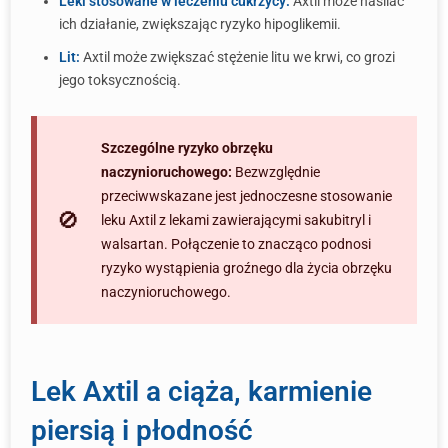
Leki stosowane w leczeniu cukrzycy:
Axtil może nasilać
ich działanie, zwiększając ryzyko hipoglikemii.
Lit:
Axtil może zwiększać stężenie litu we krwi, co grozi
jego toksycznością.
Szczególne ryzyko obrzęku
naczynioruchowego:
Bezwzględnie
przeciwwskazane jest jednoczesne stosowanie
leku Axtil z lekami zawierającymi sakubitryl i
walsartan. Połączenie to znacząco podnosi
ryzyko wystąpienia groźnego dla życia obrzęku
naczynioruchowego.
Lek Axtil a ciąża, karmienie
piersią i płodność