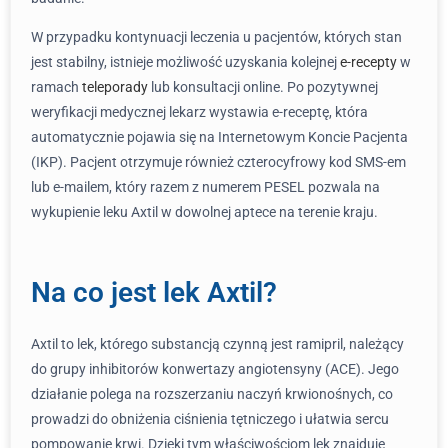
W przypadku kontynuacji leczenia u pacjentów, których stan
jest stabilny, istnieje możliwość uzyskania kolejnej
e-recepty
w
ramach
teleporady
lub konsultacji online. Po pozytywnej
weryfikacji medycznej lekarz wystawia e-receptę, która
automatycznie pojawia się na Internetowym Koncie Pacjenta
(IKP). Pacjent otrzymuje również czterocyfrowy kod SMS-em
lub e-mailem, który razem z numerem PESEL pozwala na
wykupienie leku Axtil w dowolnej aptece na terenie kraju.
Na co jest lek Axtil?
Axtil to lek, którego substancją czynną jest ramipril, należący
do grupy inhibitorów konwertazy angiotensyny (ACE). Jego
działanie polega na rozszerzaniu naczyń krwionośnych, co
prowadzi do obniżenia ciśnienia tętniczego i ułatwia sercu
pompowanie krwi. Dzięki tym właściwościom lek znajduje