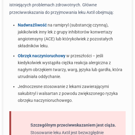
istniejących problemach zdrowotnych. Główne
przeciwwskazania do przyjmowania leku Axtil obejmują:
Nadwrażliwość
na ramipryl (substancję czynną),
jakikolwiek inny lek z grupy inhibitorów konwertazy
angiotensyny (ACE) lub którykolwiek z pozostałych
składników leku.
Obrzęk naczynioruchowy
w przeszłości – jeśli
kiedykolwiek wystąpiła ciężka reakcja alergiczna z
nagłym obrzękiem twarzy, warg, języka lub gardła, która
utrudniała oddychanie.
Jednoczesne stosowanie z lekami zawierającymi
sakubitryl i walsartan z powodu zwiększonego ryzyka
obrzęku naczynioruchowego.
Szczególnym przeciwwskazaniem jest ciąża.
Stosowanie leku Axtil jest bezwzględnie