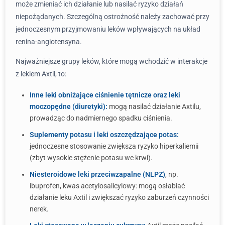
może zmieniać ich działanie lub nasilać ryzyko działań
niepożądanych. Szczególną ostrożność należy zachować przy
jednoczesnym przyjmowaniu leków wpływających na układ
renina-angiotensyna.
Najważniejsze grupy leków, które mogą wchodzić w interakcje
z lekiem Axtil, to:
Inne leki obniżające ciśnienie tętnicze oraz leki
moczopędne (diuretyki):
mogą nasilać działanie Axtilu,
prowadząc do nadmiernego spadku ciśnienia.
Suplementy potasu i leki oszczędzające potas:
jednoczesne stosowanie zwiększa ryzyko hiperkaliemii
(zbyt wysokie stężenie potasu we krwi).
Niesteroidowe leki przeciwzapalne (NLPZ)
, np.
ibuprofen, kwas acetylosalicylowy: mogą osłabiać
działanie leku Axtil i zwiększać ryzyko zaburzeń czynności
nerek.