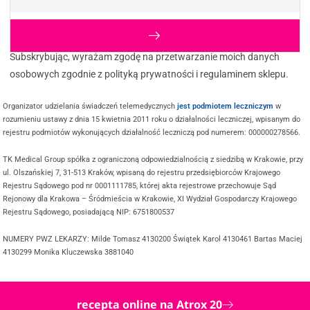
Subskrybując, wyrażam zgodę na przetwarzanie moich danych
osobowych zgodnie z polityką prywatności i regulaminem sklepu.
Organizator udzielania świadczeń telemedycznych
jest podmiotem leczniczym
w
rozumieniu ustawy z dnia 15 kwietnia 2011 roku o działalności leczniczej, wpisanym do
rejestru podmiotów wykonujących działalność leczniczą pod numerem: 000000278566.
TK Medical Group spółka z ograniczoną odpowiedzialnością z siedzibą w Krakowie, przy
ul. Olszańskiej 7, 31-513 Kraków, wpisaną do rejestru przedsiębiorców Krajowego
Rejestru Sądowego pod nr 0001111785, której akta rejestrowe przechowuje Sąd
Rejonowy dla Krakowa – Śródmieścia w Krakowie, XI Wydział Gospodarczy Krajowego
Rejestru Sądowego, posiadającą NIP: 6751800537
NUMERY PWZ LEKARZY: Milde Tomasz 4130200 Świątek Karol 4130461 Bartas Maciej
4130299 Monika Kluczewska 3881040
recepta online na Atrox 20
@ COPYRIGHT 2025 TWOJDOKTOR.ONLINE