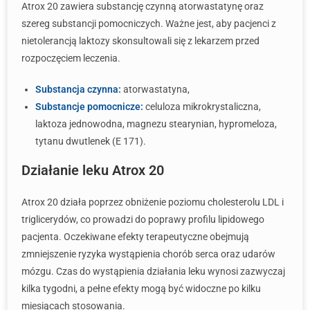
Atrox 20 zawiera substancję czynną atorwastatynę oraz
szereg substancji pomocniczych. Ważne jest, aby pacjenci z
nietolerancją laktozy skonsultowali się z lekarzem przed
rozpoczęciem leczenia.
Substancja czynna:
atorwastatyna,
Substancje pomocnicze:
celuloza mikrokrystaliczna,
laktoza jednowodna, magnezu stearynian, hypromeloza,
tytanu dwutlenek (E 171).
Działanie leku Atrox 20
Atrox 20 działa poprzez obniżenie poziomu cholesterolu LDL i
triglicerydów, co prowadzi do poprawy profilu lipidowego
pacjenta. Oczekiwane efekty terapeutyczne obejmują
zmniejszenie ryzyka wystąpienia chorób serca oraz udarów
mózgu. Czas do wystąpienia działania leku wynosi zazwyczaj
kilka tygodni, a pełne efekty mogą być widoczne po kilku
miesiącach stosowania.