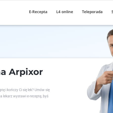
E-Recepta
L4 online
Teleporada
a Arpixor
tę i kończy Ci się lek? Umów się
 a lekarz wystawi e-receptę, byś