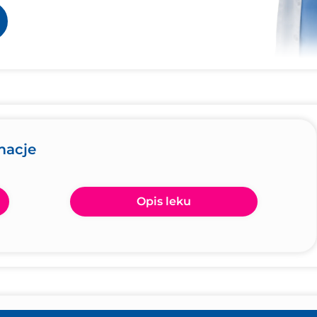
macje
Opis leku