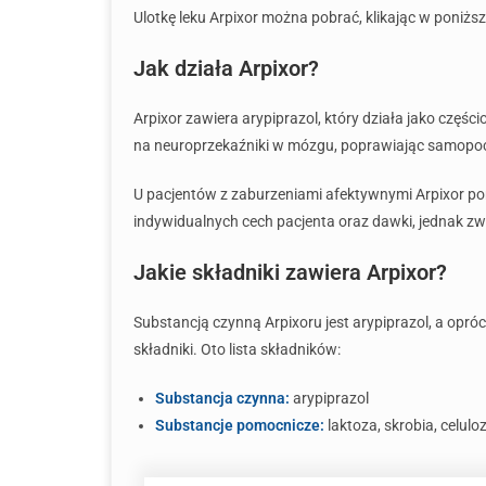
Ulotkę leku Arpixor można pobrać, klikając w poniższ
Jak działa Arpixor?
Arpixor zawiera arypiprazol, który działa jako czę
na neuroprzekaźniki w mózgu, poprawiając samopocz
U pacjentów z zaburzeniami afektywnymi Arpixor p
indywidualnych cech pacjenta oraz dawki, jednak zwyk
Jakie składniki zawiera Arpixor?
Substancją czynną Arpixoru jest arypiprazol, a opró
składniki. Oto lista składników:
Substancja czynna:
arypiprazol
Substancje pomocnicze:
laktoza, skrobia, celul