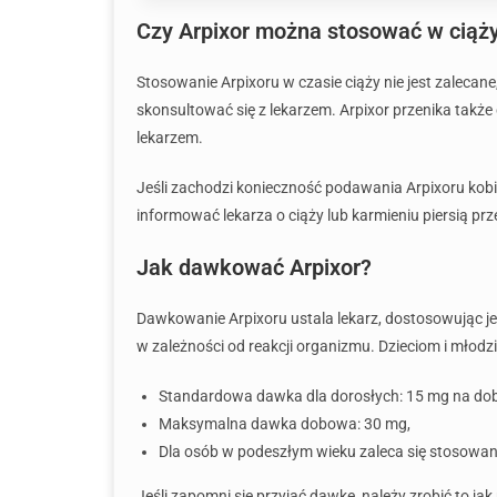
Czy Arpixor można stosować w ciąży
Stosowanie Arpixoru w czasie ciąży nie jest zalecan
skonsultować się z lekarzem. Arpixor przenika także
lekarzem.
Jeśli zachodzi konieczność podawania Arpixoru kobi
informować lekarza o ciąży lub karmieniu piersią prz
Jak dawkować Arpixor?
Dawkowanie Arpixoru ustala lekarz, dostosowując j
w zależności od reakcji organizmu. Dzieciom i młodzież
Standardowa dawka dla dorosłych: 15 mg na dob
Maksymalna dawka dobowa: 30 mg,
Dla osób w podeszłym wieku zaleca się stosowan
Jeśli zapomni się przyjąć dawkę, należy zrobić to ja