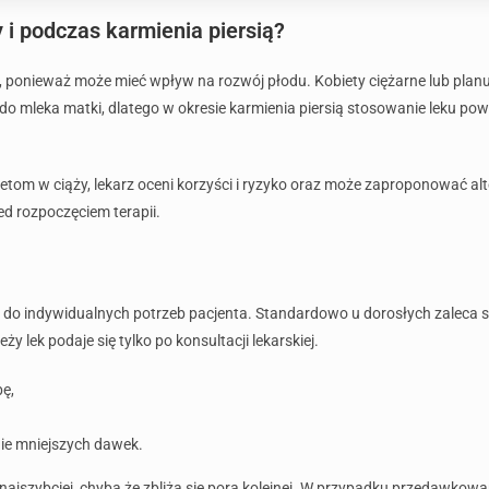
 i podczas karmienia piersią?
e, ponieważ może mieć wpływ na rozwój płodu. Kobiety ciężarne lub plan
 do mleka matki, dlatego w okresie karmienia piersią stosowanie leku po
etom w ciąży, lekarz oceni korzyści i ryzyko oraz może zaproponować a
ed rozpoczęciem terapii.
e do indywidualnych potrzeb pacjenta. Standardowo u dorosłych zaleca
y lek podaje się tylko po konsultacji lekarskiej.
ę,
ie mniejszych dawek.
k najszybciej, chyba że zbliża się pora kolejnej. W przypadku przedawkowan