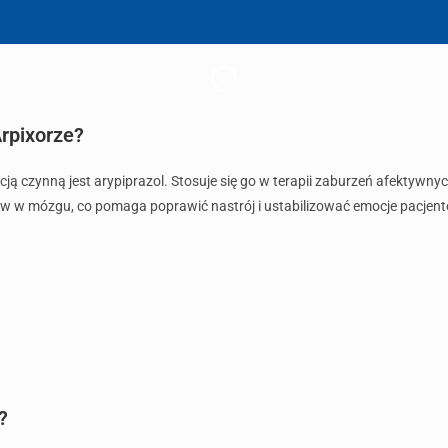
rpixorze?
cją czynną jest arypiprazol. Stosuje się go w terapii zaburzeń afektywn
 w mózgu, co pomaga poprawić nastrój i ustabilizować emocje pacjent
?