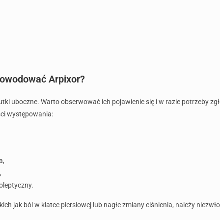
powodować Arpixor?
ki uboczne. Warto obserwować ich pojawienie się i w razie potrzeby zgł
ści występowania:
a,
,
oleptyczny.
h jak ból w klatce piersiowej lub nagłe zmiany ciśnienia, należy niezwł