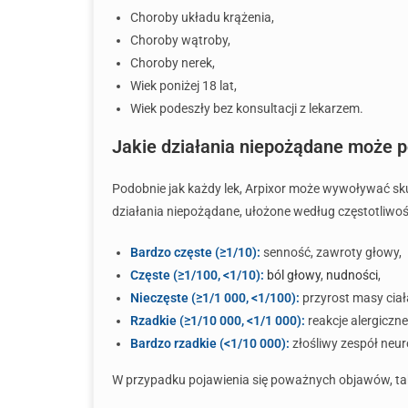
Choroby układu krążenia,
Choroby wątroby,
Choroby nerek,
Wiek poniżej 18 lat,
Wiek podeszły bez konsultacji z lekarzem.
Jakie działania niepożądane może 
Podobnie jak każdy lek, Arpixor może wywoływać skut
działania niepożądane, ułożone według częstotliwo
Bardzo częste (≥1/10):
senność, zawroty głowy,
Częste (≥1/100, <1/10):
ból głowy
,
nudności
,
Nieczęste (≥1/1 000, <1/100):
przyrost masy ciał
Rzadkie (≥1/10 000, <1/1 000):
reakcje alergiczne
Bardzo rzadkie (<1/10 000):
złośliwy zespół neur
W przypadku pojawienia się poważnych objawów, takic