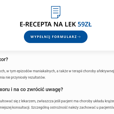
E-RECEPTA
NA LEK
59ZŁ
WYPEŁNIJ FORMULARZ
xor?
nych, w tym epizodów maniakalnych, a także w terapii choroby afektywn
ia nie przyniosły rezultatów.
xoru i na co zwrócić uwagę?
tować się z lekarzem, zwłaszcza jeśli pacjent ma choroby układu krążeni
niejszej konsultacji. Szczególną ostrożność należy zachować u pacjentó