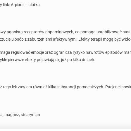
y link:
Arpixor – ulotka
.
ściowy agonista receptorów dopaminowych, co pomaga ustabilizować nast
ucie u osób z zaburzeniami afektywnymi. Efekty terapii mogą być wido
omaga regulować emocje oraz ogranicza ryzyko nawrotów epizodów mania
le pierwsze efekty pojawiają się już po kilku dniach.
cz tego lek zawiera również kilka substancji pomocniczych. Pacjenci powi
oza, magnez, stearynian