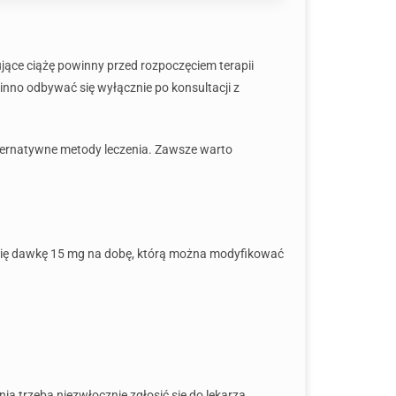
ujące ciążę powinny przed rozpoczęciem terapii
winno odbywać się wyłącznie po konsultacji z
lternatywne metody leczenia. Zawsze warto
 się dawkę 15 mg na dobę, którą można modyfikować
ia trzeba niezwłocznie zgłosić się do lekarza.