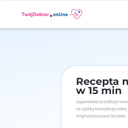
Recepta n
w 15 min
Zapomniałeś przedłużyć recep
na szybką konsultację online,
mógł kontynuować leczenie.