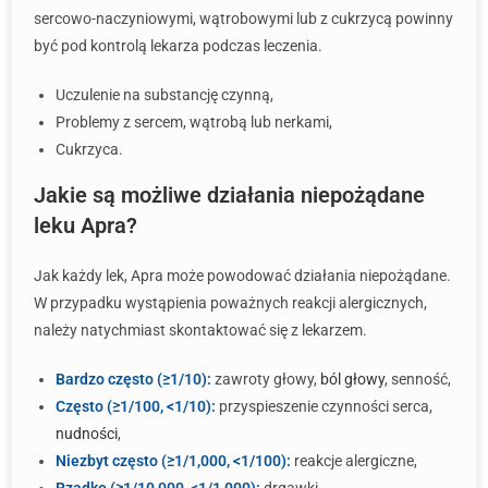
sercowo-naczyniowymi, wątrobowymi lub z cukrzycą powinny
być pod kontrolą lekarza podczas leczenia.
Uczulenie na substancję czynną,
Problemy z sercem, wątrobą lub nerkami,
Cukrzyca.
Jakie są możliwe działania niepożądane
leku Apra?
Jak każdy lek, Apra może powodować działania niepożądane.
W przypadku wystąpienia poważnych reakcji alergicznych,
należy natychmiast skontaktować się z lekarzem.
Bardzo często (≥1/10):
zawroty głowy,
ból głowy
, senność,
Często (≥1/100, <1/10):
przyspieszenie czynności serca,
nudności
,
Niezbyt często (≥1/1,000, <1/100):
reakcje alergiczne,