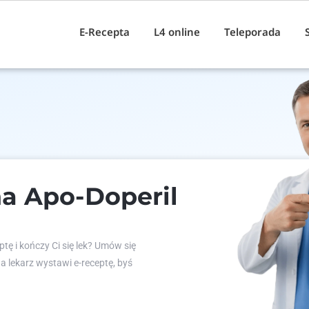
E-Recepta
L4 online
Teleporada
a Apo-Doperil
tę i kończy Ci się lek? Umów się
 a lekarz wystawi e-receptę, byś