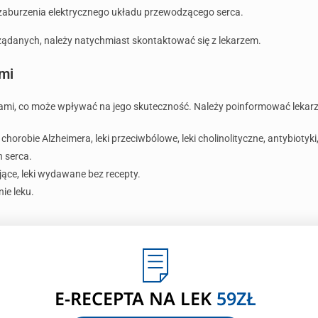
zaburzenia elektrycznego układu przewodzącego serca.
ądanych, należy natychmiast skontaktować się z lekarzem.
ami
ekami, co może wpływać na jego skuteczność. Należy poinformować lekar
orobie Alzheimera, leki przeciwbólowe, leki cholinolityczne, antybiotyki, 
 serca.
jące, leki wydawane bez recepty.
ie leku.
E-RECEPTA NA LEK
59ZŁ