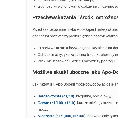
trudności w wykonywaniu codziennych czynnośc
Przeciwwskazania i środki ostrożno
Przed zastosowaniem leku Apo-Doperil należy skons
donepezyl oraz w przypadku ciężkich chorób wątrob
Przeciwwskazania bezwzględne: uczulenie na do
Ostrzeżenia: ryzyko zapalenia trzustki, choroby ne
Wiek: nie stosować u dzieci i młodzieży poniżej 18
Możliwe skutki uboczne leku Apo-Do
Jak każdy lek, Apo-Doperil może powodować działan
Bardzo częste (≥1/10):
biegunka, bóle głowy,
Częste (≥1/100, <1/10):
kurcze mięśni, zmęczenie,
moczu,
Nieczęste (≥1/1,000, <1/100):
spowolnienie rytmu