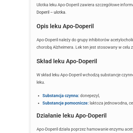
Ulotka leku Apo-Doperil zawiera szczegółowe infor
Doperil – ulotka
.
Opis leku Apo-Doperil
Apo-Doperil należy do grupy inhibitorów acetylocho
chorobą Alzheimera. Lek ten jest stosowany w celu z
Skład leku Apo-Doperil
W skład leku Apo-Doperil wchodzą substancje czynn
leku.
Substancja czynna:
donepezyl,
Substancje pomocnicze:
laktoza jednowodna, cel
Działanie leku Apo-Doperil
Apo-Doperil działa poprzez hamowanie enzymu acety