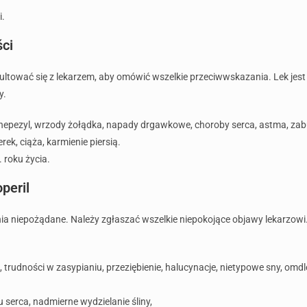
i.
ści
ultować się z lekarzem, aby omówić wszelkie przeciwwskazania. Lek je
y.
nepezyl, wrzody żołądka, napady drgawkowe, choroby serca, astma, za
rek, ciąża, karmienie piersią.
. roku życia.
peril
ia niepożądane. Należy zgłaszać wszelkie niepokojące objawy lekarzowi
 trudności w zasypianiu, przeziębienie, halucynacje, nietypowe sny, omd
 serca, nadmierne wydzielanie śliny,