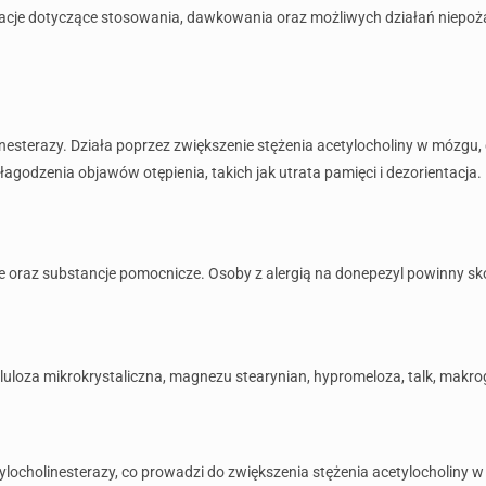
macje dotyczące stosowania, dawkowania oraz możliwych działań niepoż
linesterazy. Działa poprzez zwiększenie stężenia acetylocholiny w mózgu
łagodzenia objawów otępienia, takich jak utrata pamięci i dezorientacja.
e oraz substancje pomocnicze. Osoby z alergią na donepezyl powinny s
uloza mikrokrystaliczna, magnezu stearynian, hypromeloza, talk, makrogo
locholinesterazy, co prowadzi do zwiększenia stężenia acetylocholiny 