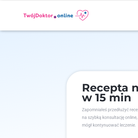
Recepta n
w 15 min
Zapomniałeś przedłużyć recep
na szybką konsultację online,
mógł kontynuować leczenie.