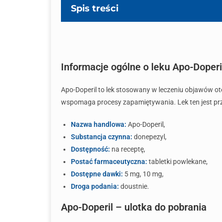
Spis treści
Informacje ogólne o leku Apo-Doperi
Apo-Doperil to lek stosowany w leczeniu objawów ot
wspomaga procesy zapamiętywania. Lek ten jest pr
Nazwa handlowa:
Apo-Doperil,
Substancja czynna:
donepezyl,
Dostępność:
na receptę,
Postać farmaceutyczna:
tabletki powlekane,
Dostępne dawki:
5 mg, 10 mg,
Droga podania:
doustnie.
Apo-Doperil – ulotka do pobrania