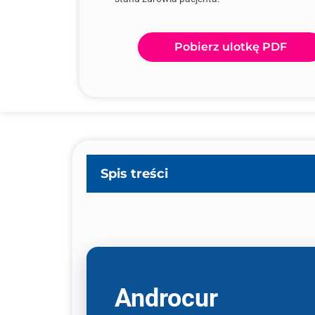
Pobierz ulotkę PDF
Spis treści
Androcur