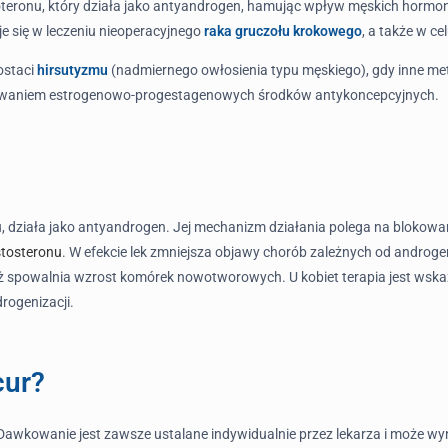
oteronu, który działa jako antyandrogen, hamując wpływ męskich hormo
uje się w leczeniu nieoperacyjnego
raka gruczołu krokowego
, a także w c
ostaci
hirsutyzmu
(nadmiernego owłosienia typu męskiego), gdy inne met
jmowaniem estrogenowo-progestagenowych środków antykoncepcyjnych.
u, działa jako antyandrogen. Jej mechanizm działania polega na bloko
stosteronu
. W efekcie lek zmniejsza objawy chorób zależnych od androg
 spowalnia wzrost komórek nowotworowych. U kobiet terapia jest wska
rogenizacji.
cur?
. Dawkowanie jest zawsze ustalane indywidualnie przez lekarza i może 