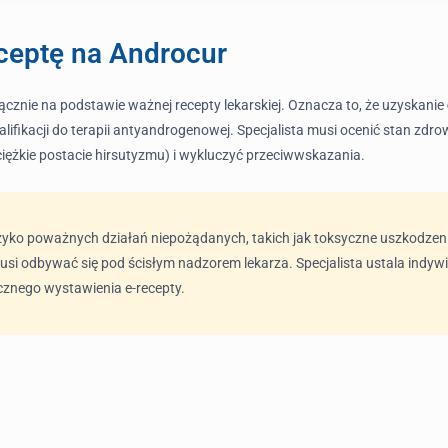
ceptę na Androcur
nie na podstawie ważnej recepty lekarskiej. Oznacza to, że uzyskanie
alifikacji do terapii antyandrogenowej. Specjalista musi ocenić stan zd
ciężkie postacie hirsutyzmu) i wykluczyć przeciwwskazania.
ryzyko poważnych działań niepożądanych, takich jak toksyczne uszkodze
si odbywać się pod ścisłym nadzorem lekarza. Specjalista ustala indywi
cznego wystawienia e-recepty.