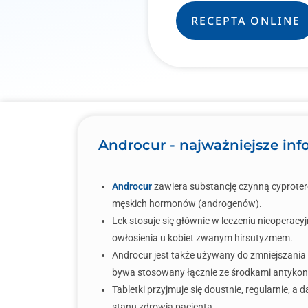
RECEPTA ONLINE
Androcur - najważniejsze inf
Androcur
zawiera substancję czynną cyprotero
męskich hormonów (androgenów).
Lek stosuje się głównie w leczeniu nieopera
owłosienia u kobiet zwanym hirsutyzmem.
Androcur jest także używany do zmniejszani
bywa stosowany łącznie ze środkami antykoncep
Tabletki przyjmuje się doustnie, regularnie, a
stanu zdrowia pacjenta.