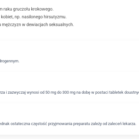
m raku gruczołu krokowego.
 kobiet, np. nasilonego hirsutyzmu.
u mężczyzn w dewiacjach seksualnych.
ndrogennym.
rza i zazwyczaj wynosi od 50 mg do 300 mg na dobę w postaci tabletek doustny
 jednak ostateczna częstość przyjmowania preparatu zależy od zaleceń lekarza.