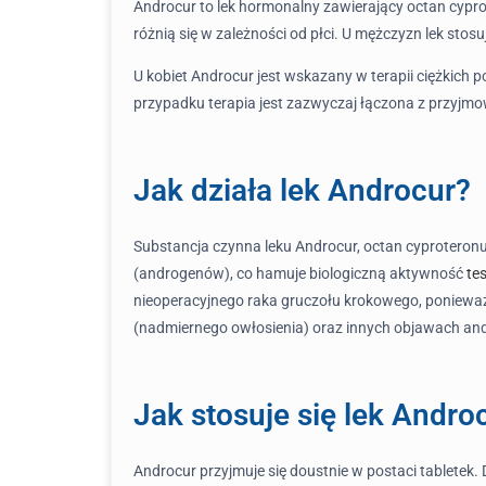
Androcur to lek hormonalny zawierający octan cypr
różnią się w zależności od płci. U mężczyzn lek stos
U kobiet Androcur jest wskazany w terapii ciężkich p
przypadku terapia jest zazwyczaj łączona z przy
Jak działa lek Androcur?
Substancja czynna leku Androcur, octan cyproteron
(androgenów), co hamuje biologiczną aktywność
te
nieoperacyjnego raka gruczołu krokowego, ponieważ
(nadmiernego owłosienia) oraz innych objawach and
Jak stosuje się lek Andro
Androcur przyjmuje się doustnie w postaci tabletek