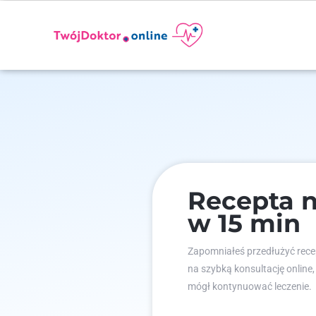
Recepta 
w 15 min
Zapomniałeś przedłużyć recep
na szybką konsultację online,
mógł kontynuować leczenie.