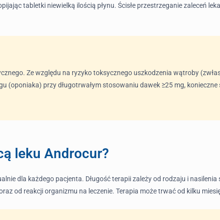
opijając tabletki niewielką ilością płynu. Ścisłe przestrzeganie zaleceń le
cznego. Ze względu na ryzyko toksycznego uszkodzenia wątroby (zwłas
 (oponiaka) przy długotrwałym stosowaniu dawek ≥25 mg, konieczne są
ocą leku Androcur?
lnie dla każdego pacjenta. Długość terapii zależy od rodzaju i nasilenia 
az od reakcji organizmu na leczenie. Terapia może trwać od kilku miesięc