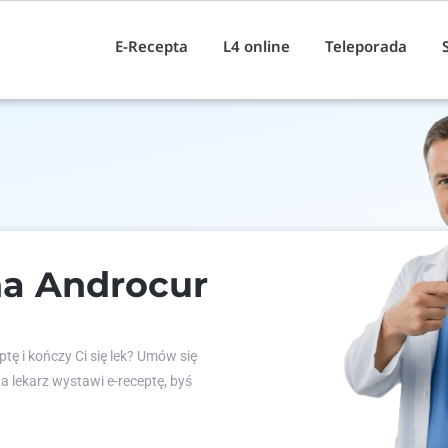
E-Recepta
L4 online
Teleporada
na Androcur
tę i kończy Ci się lek? Umów się
 a lekarz wystawi e-receptę, byś