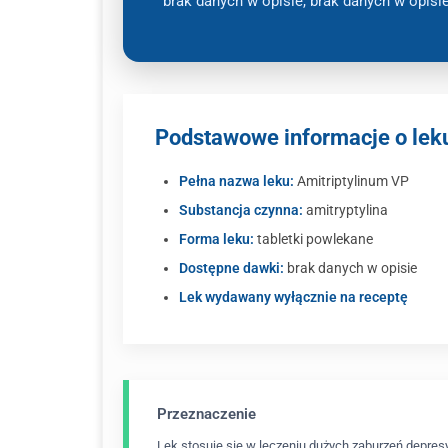
brak danych w opisie, brak danych w opisi
Podstawowe informacje o lek
Pełna nazwa leku:
Amitriptylinum VP
Substancja czynna:
amitryptylina
Forma leku:
tabletki powlekane
Dostępne dawki:
brak danych w opisie
Lek wydawany wyłącznie na receptę
Przeznaczenie
Lek stosuje się w leczeniu dużych zaburzeń depres