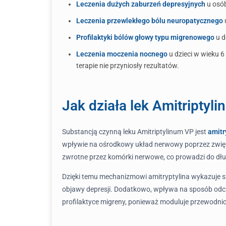
Leczenia dużych zaburzeń depresyjnych
u osób
Leczenia przewlekłego bólu neuropatycznego
Profilaktyki bólów głowy typu migrenowego
u d
Leczenia moczenia nocnego
u dzieci w wieku 6
terapie nie przyniosły rezultatów.
Jak działa lek Amitriptyl
Substancją czynną leku Amitriptylinum VP jest
amitr
wpływie na ośrodkowy układ nerwowy poprzez zwięks
zwrotne przez komórki nerwowe, co prowadzi do dłuż
Dzięki temu mechanizmowi amitryptylina wykazuje sz
objawy depresji. Dodatkowo, wpływa na sposób odczu
profilaktyce migreny, ponieważ moduluje przewo