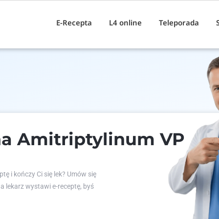
E-Recepta
L4 online
Teleporada
a Amitriptylinum VP
tę i kończy Ci się lek? Umów się
 a lekarz wystawi e-receptę, byś