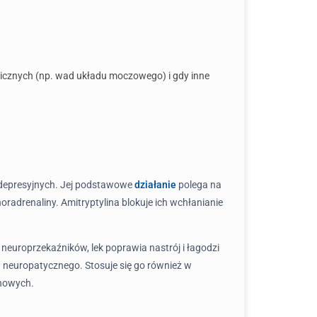
ganicznych (np. wad układu moczowego) i gdy inne
iwdepresyjnych. Jej podstawowe
działanie
polega na
adrenaliny. Amitryptylina blokuje ich wchłanianie
neuroprzekaźników, lek poprawia nastrój i łagodzi
u neuropatycznego. Stosuje się go również w
nowych.