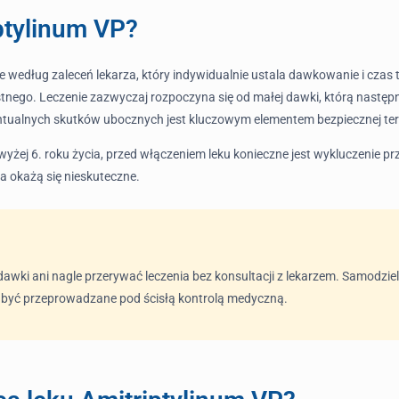
iptylinum VP?
 według zaleceń lekarza, który indywidualnie ustala dawkowanie i czas t
nego. Leczenie zazwyczaj rozpoczyna się od małej dawki, którą następn
tualnych skutków ubocznych jest kluczowym elementem bezpiecznej tera
żej 6. roku życia, przed włączeniem leku konieczne jest wykluczenie pr
ia okażą się nieskuteczne.
dawki ani nagle przerywać leczenia bez konsultacji z lekarzem. Samodz
ą być przeprowadzane pod ścisłą kontrolą medyczną.