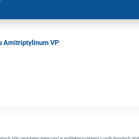
e
u Amitriptylinum VP
yjnych, bólu neuropatycznego oraz w profilaktyce migreny u osób dorosłych. Ws