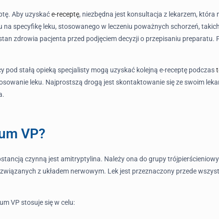
eptę. Aby uzyskać
e-receptę
, niezbędna jest konsultacja z lekarzem, któr
 na specyfikę leku, stosowanego w leczeniu poważnych schorzeń, takich 
tan zdrowia pacjenta przed podjęciem decyzji o przepisaniu preparatu
cy pod stałą opieką specjalisty mogą uzyskać kolejną e-receptę podczas
stosowanie leku. Najprostszą drogą jest skontaktowanie się ze swoim le
a.
inum VP?
bstancją czynną jest amitryptylina. Należy ona do grupy trójpierścienio
 związanych z układem nerwowym. Lek jest przeznaczony przede wszyst
um VP stosuje się w celu: