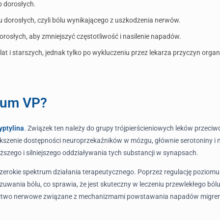
 dorosłych.
u dorosłych, czyli bólu wynikającego z uszkodzenia nerwów.
orosłych, aby zmniejszyć częstotliwość i nasilenie napadów.
 lat i starszych, jednak tylko po wykluczeniu przez lekarza przyczyn or
inum VP?
yptylina
. Związek ten należy do grupy trójpierścieniowych leków przec
zenie dostępności neuroprzekaźników w mózgu, głównie serotoniny i nor
szego i silniejszego oddziaływania tych substancji w synapsach.
erokie spektrum działania terapeutycznego. Poprzez regulację poziomu 
wania bólu, co sprawia, że jest skuteczny w leczeniu przewlekłego ból
dnictwo nerwowe związane z mechanizmami powstawania napadów migre