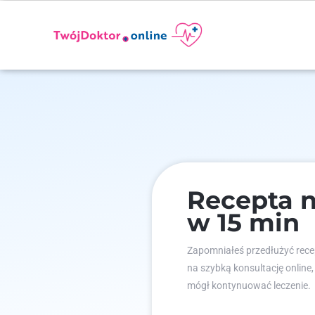
Recepta n
w 15 min
Zapomniałeś przedłużyć recep
na szybką konsultację online,
mógł kontynuować leczenie.