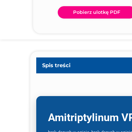
Pobierz ulotkę PDF
Spis treści
Amitriptylinum V