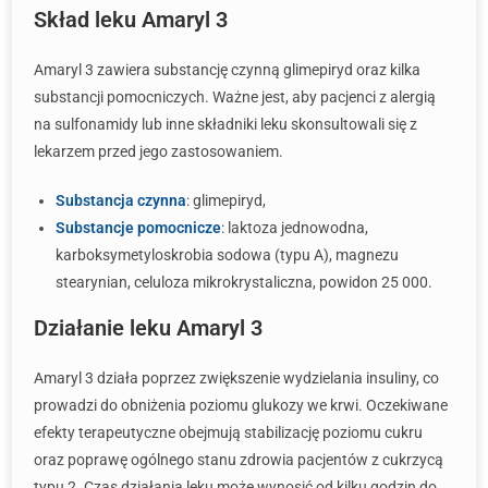
Skład leku Amaryl 3
Amaryl 3 zawiera substancję czynną glimepiryd oraz kilka
substancji pomocniczych. Ważne jest, aby pacjenci z alergią
na sulfonamidy lub inne składniki leku skonsultowali się z
lekarzem przed jego zastosowaniem.
Substancja czynna
: glimepiryd,
Substancje pomocnicze
: laktoza jednowodna,
karboksymetyloskrobia sodowa (typu A), magnezu
stearynian, celuloza mikrokrystaliczna, powidon 25 000.
Działanie leku Amaryl 3
Amaryl 3 działa poprzez zwiększenie wydzielania insuliny, co
prowadzi do obniżenia poziomu glukozy we krwi. Oczekiwane
efekty terapeutyczne obejmują stabilizację poziomu cukru
oraz poprawę ogólnego stanu zdrowia pacjentów z cukrzycą
typu 2. Czas działania leku może wynosić od kilku godzin do