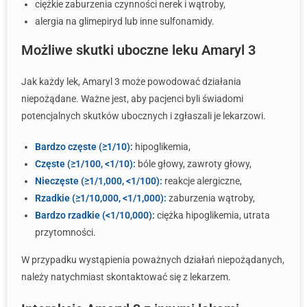
ciężkie zaburzenia czynności nerek i wątroby,
alergia na glimepiryd lub inne sulfonamidy.
Możliwe skutki uboczne leku Amaryl 3
Jak każdy lek, Amaryl 3 może powodować działania
niepożądane. Ważne jest, aby pacjenci byli świadomi
potencjalnych skutków ubocznych i zgłaszali je lekarzowi.
Bardzo częste (≥1/10):
hipoglikemia,
Częste (≥1/100, <1/10):
bóle głowy, zawroty głowy,
Nieczęste (≥1/1,000, <1/100):
reakcje alergiczne,
Rzadkie (≥1/10,000, <1/1,000):
zaburzenia wątroby,
Bardzo rzadkie (<1/10,000):
ciężka hipoglikemia, utrata
przytomności.
W przypadku wystąpienia poważnych działań niepożądanych,
należy natychmiast skontaktować się z lekarzem.