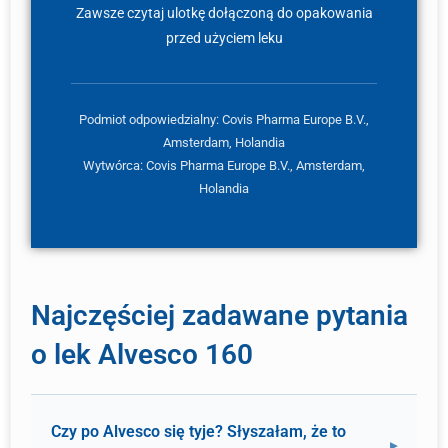
Zawsze czytaj ulotkę dołączoną do opakowania
przed użyciem leku
Podmiot odpowiedzialny: Covis Pharma Europe B.V.,
Amsterdam, Holandia
Wytwórca: Covis Pharma Europe B.V., Amsterdam,
Holandia
Najczęściej zadawane pytania
o lek Alvesco 160
Czy po Alvesco się tyje? Słyszałam, że to