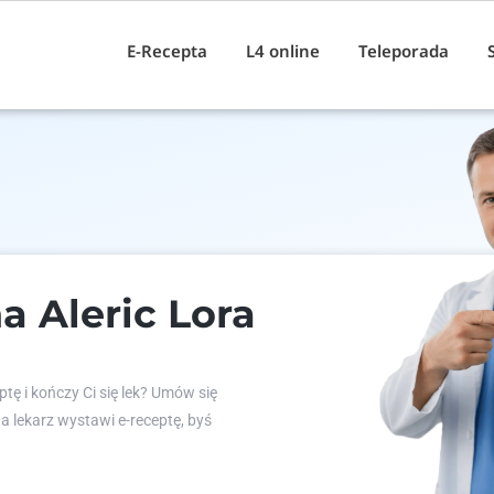
E-Recepta
L4 online
Teleporada
a Aleric Lora
tę i kończy Ci się lek? Umów się
 a lekarz wystawi e-receptę, byś