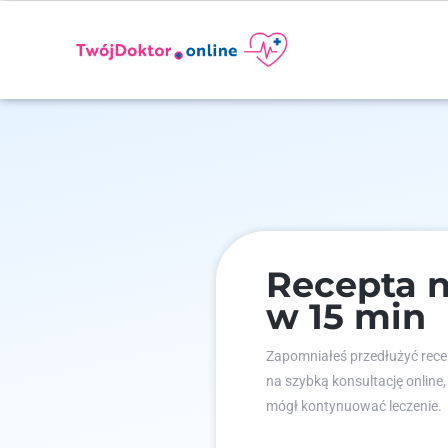
Recepta n
w 15 min
Zapomniałeś przedłużyć recep
na szybką konsultację online,
mógł kontynuować leczenie.