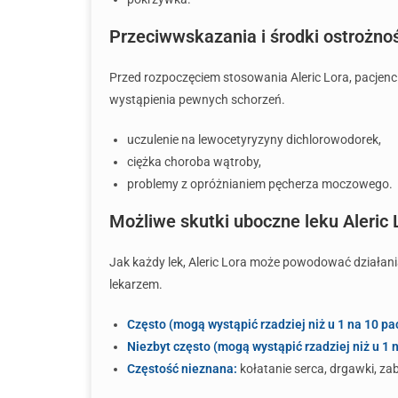
Przeciwwskazania i środki ostrożno
Przed rozpoczęciem stosowania Aleric Lora, pacjen
wystąpienia pewnych schorzeń.
uczulenie na lewocetyryzyny dichlorowodorek,
ciężka choroba wątroby,
problemy z opróżnianiem pęcherza moczowego.
Możliwe skutki uboczne leku Aleric 
Jak każdy lek, Aleric Lora może powodować działania
lekarzem.
Często (mogą wystąpić rzadziej niż u 1 na 10 pa
Niezbyt często (mogą wystąpić rzadziej niż u 1 
Częstość nieznana:
kołatanie serca, drgawki, z