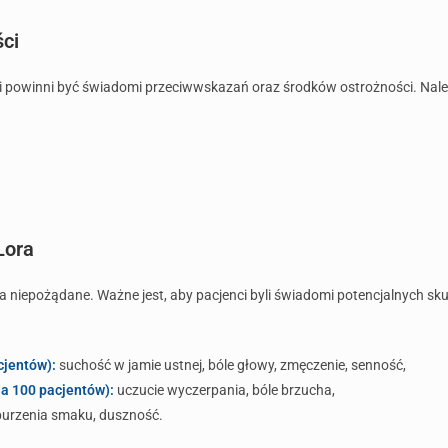
ści
ci powinni być świadomi przeciwwskazań oraz środków ostrożności. Nal
Lora
 niepożądane. Ważne jest, aby pacjenci byli świadomi potencjalnych sku
cjentów):
suchość w jamie ustnej, bóle głowy, zmęczenie, senność,
na 100 pacjentów):
uczucie wyczerpania, bóle brzucha,
aburzenia smaku, duszność.