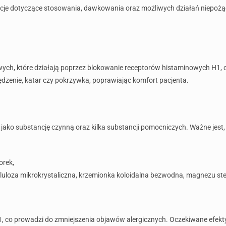
macje dotyczące stosowania, dawkowania oraz możliwych działań niepożą
wych, które działają poprzez blokowanie receptorów histaminowych H1, 
ędzenie, katar czy pokrzywka, poprawiając komfort pacjenta.
jako substancję czynną oraz kilka substancji pomocniczych. Ważne jest,
orek,
luloza mikrokrystaliczna, krzemionka koloidalna bezwodna, magnezu ste
H1, co prowadzi do zmniejszenia objawów alergicznych. Oczekiwane efek