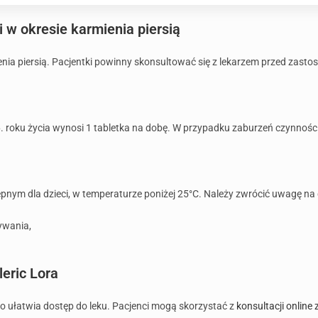
i w okresie karmienia piersią
mienia piersią. Pacjentki powinny skonsultować się z lekarzem przed zast
6. roku życia wynosi 1 tabletka na dobę. W przypadku zaburzeń czynnoś
pnym dla dzieci, w temperaturze poniżej 25°C. Należy zwrócić uwagę na 
ywania,
leric Lora
co ułatwia dostęp do leku. Pacjenci mogą skorzystać z
konsultacji online