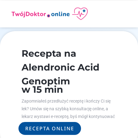
Recepta na
Alendronic Acid
Genoptim
w 15 min
Zapomniałeś przedłużyć receptę i kończy Ci się
lek? Umów się na szybką konsultację online, a
lekarz wystawi e-receptę, byś mógł kontynuować
leczenie.
RECEPTA ONLINE