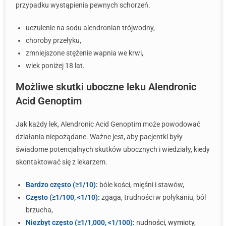
przypadku wystąpienia pewnych schorzeń.
uczulenie na sodu alendronian trójwodny,
choroby przełyku,
zmniejszone stężenie wapnia we krwi,
wiek poniżej 18 lat.
Możliwe skutki uboczne leku Alendronic
Acid Genoptim
Jak każdy lek, Alendronic Acid Genoptim może powodować
działania niepożądane. Ważne jest, aby pacjentki były
świadome potencjalnych skutków ubocznych i wiedziały, kiedy
skontaktować się z lekarzem.
Bardzo często (≥1/10):
bóle kości, mięśni i stawów,
Często (≥1/100, <1/10):
zgaga, trudności w połykaniu, ból
brzucha,
Niezbyt często (≥1/1,000, <1/100):
nudności
,
wymioty
,