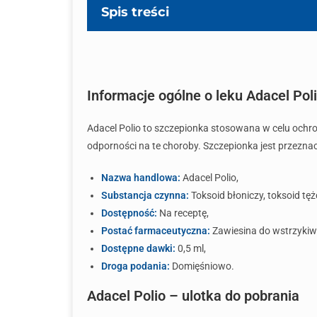
Spis treści
Informacje ogólne o leku Adacel Pol
Adacel Polio to szczepionka stosowana w celu ochro
odporności na te choroby. Szczepionka jest przeznacz
Nazwa handlowa:
Adacel Polio,
Substancja czynna:
Toksoid błoniczy, toksoid tę
Dostępność:
Na receptę,
Postać farmaceutyczna:
Zawiesina do wstrzykiw
Dostępne dawki:
0,5 ml,
Droga podania:
Domięśniowo.
Adacel Polio – ulotka do pobrania