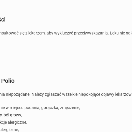
ści
nsultować się z lekarzem, aby wykluczyć przeciwwskazania. Leku nie n
 Polio
ia niepożądane. Należy zgłaszać wszelkie niepokojące objawy lekarzowi
enie w miejscu podania, gorączka, zmęczenie,
y
,
ból głowy
,
cje alergiczne,
lergiczne,