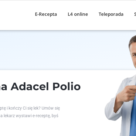
E-Recepta
L4 online
Teleporada
a Adacel Polio
tę i kończy Ci się lek? Umów się
 a lekarz wystawi e-receptę, byś