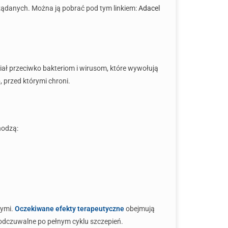
żądanych. Można ją pobrać pod tym linkiem:
Adacel
ał przeciwko bakteriom i wirusom, które wywołują
, przed którymi chroni.
hodzą:
nymi.
Oczekiwane efekty terapeutyczne
obejmują
aj odczuwalne po pełnym cyklu szczepień.