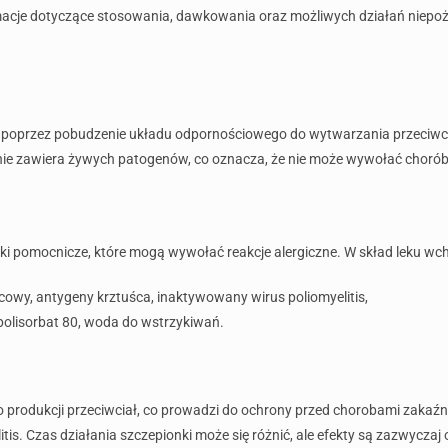
rmacje dotyczące stosowania, dawkowania oraz możliwych działań niepo
a poprzez pobudzenie układu odpornościowego do wytwarzania przeciwci
ka nie zawiera żywych patogenów, co oznacza, że nie może wywołać chorób
iki pomocnicze, które mogą wywołać reakcje alergiczne. W skład leku wc
żcowy, antygeny krztuśca, inaktywowany wirus poliomyelitis,
polisorbat 80, woda do wstrzykiwań.
o produkcji przeciwciał, co prowadzi do ochrony przed chorobami zakaź
litis. Czas działania szczepionki może się różnić, ale efekty są zazwycz