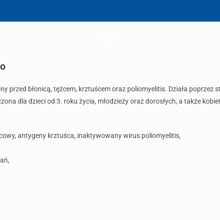
io
ny przed błonicą, tężcem, krztuścem oraz poliomyelitis. Działa poprzez
ona dla dzieci od 3. roku życia, młodzieży oraz dorosłych, a także kobie
żcowy, antygeny krztuśca, inaktywowany wirus poliomyelitis,
ań,