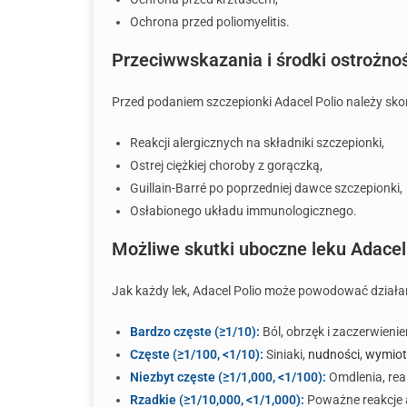
Ochrona przed poliomyelitis.
Przeciwwskazania i środki ostrożno
Przed podaniem szczepionki Adacel Polio należy sko
Reakcji alergicznych na składniki szczepionki,
Ostrej ciężkiej choroby z gorączką,
Guillain-Barré po poprzedniej dawce szczepionki,
Osłabionego układu immunologicznego.
Możliwe skutki uboczne leku Adacel
Jak każdy lek, Adacel Polio może powodować działan
Bardzo częste (≥1/10):
Ból, obrzęk i zaczerwieni
Częste (≥1/100, <1/10):
Siniaki,
nudności
,
wymiot
Niezbyt częste (≥1/1,000, <1/100):
Omdlenia, reak
Rzadkie (≥1/10,000, <1/1,000):
Poważne reakcje a