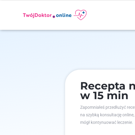
Recepta n
w 15 min
Zapomniałeś przedłużyć recep
na szybką konsultację online,
mógł kontynuować leczenie.