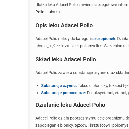
Ulotka leku Adacel Polio zawiera szczegółowe info
Polio – ulotka
.
Opis leku Adacel Polio
Adacel Polio należy do kategorii
szczepionek
. Dział
błonicę, tężec, krztusiec i poliomyelitis. Szczepion
Skład leku Adacel Polio
Adacel Polio zawiera substancje czynne oraz składn
Substancje czynne:
Toksoid błoniczy, toksoid tę
Substancje pomocnicze:
Fenoksyetanol, etanol, 
Działanie leku Adacel Polio
Adacel Polio działa poprzez stymulację organizmu d
zapobieganie błonicy, tężcowi, krztuścowi i poliomye