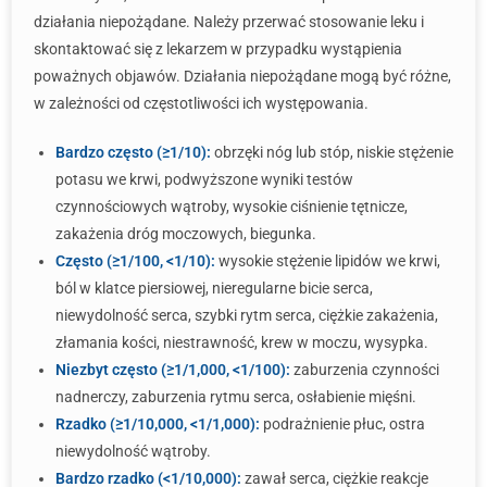
działania niepożądane. Należy przerwać stosowanie leku i
skontaktować się z lekarzem w przypadku wystąpienia
poważnych objawów. Działania niepożądane mogą być różne,
w zależności od częstotliwości ich występowania.
Bardzo często (≥1/10):
obrzęki nóg lub stóp, niskie stężenie
potasu we krwi, podwyższone wyniki testów
czynnościowych wątroby, wysokie ciśnienie tętnicze,
zakażenia dróg moczowych, biegunka.
Często (≥1/100, <1/10):
wysokie stężenie lipidów we krwi,
ból w klatce piersiowej, nieregularne bicie serca,
niewydolność serca, szybki rytm serca, ciężkie zakażenia,
złamania kości, niestrawność, krew w moczu, wysypka.
Niezbyt często (≥1/1,000, <1/100):
zaburzenia czynności
nadnerczy, zaburzenia rytmu serca, osłabienie mięśni.
Rzadko (≥1/10,000, <1/1,000):
podrażnienie płuc, ostra
niewydolność wątroby.
Bardzo rzadko (<1/10,000):
zawał serca, ciężkie reakcje